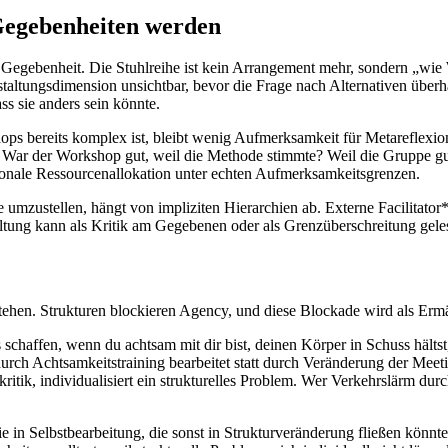
Gegebenheiten werden
 Gegebenheit. Die Stuhlreihe ist kein Arrangement mehr, sondern „wi
taltungsdimension unsichtbar, bevor die Frage nach Alternativen überh
ss sie anders sein könnte.
s bereits komplex ist, bleibt wenig Aufmerksamkeit für Metareflexio
t. War der Workshop gut, weil die Methode stimmte? Weil die Gruppe g
tionale Ressourcenallokation unter echten Aufmerksamkeitsgrenzen.
 umzustellen, hängt von impliziten Hierarchien ab. Externe Facilitator*
ung kann als Kritik am Gegebenen oder als Grenzüberschreitung geles
ehen. Strukturen blockieren Agency, und diese Blockade wird als Ermä
 schaffen, wenn du achtsam mit dir bist, deinen Körper in Schuss hältst
durch Achtsamkeitstraining bearbeitet statt durch Veränderung der Meet
tik, individualisiert ein strukturelles Problem. Wer Verkehrslärm durch
e in Selbstbearbeitung, die sonst in Strukturveränderung fließen könn