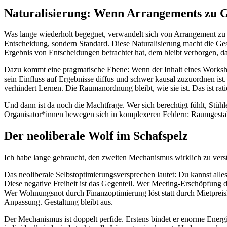
Naturalisierung: Wenn Arrangements zu 
Was lange wiederholt begegnet, verwandelt sich von Arrangement zu
Entscheidung, sondern Standard. Diese Naturalisierung macht die Ges
Ergebnis von Entscheidungen betrachtet hat, dem bleibt verborgen, da
Dazu kommt eine pragmatische Ebene: Wenn der Inhalt eines Workshop
sein Einfluss auf Ergebnisse diffus und schwer kausal zuzuordnen is
verhindert Lernen. Die Raumanordnung bleibt, wie sie ist. Das ist ra
Und dann ist da noch die Machtfrage. Wer sich berechtigt fühlt, Stühle
Organisator*innen bewegen sich in komplexeren Feldern: Raumgestalt
Der neoliberale Wolf im Schafspelz
Ich habe lange gebraucht, den zweiten Mechanismus wirklich zu verst
Das neoliberale Selbstoptimierungsversprechen lautet: Du kannst alles
Diese negative Freiheit ist das Gegenteil. Wer Meeting-Erschöpfung 
Wer Wohnungsnot durch Finanzoptimierung löst statt durch Mietpreiskri
Anpassung. Gestaltung bleibt aus.
Der Mechanismus ist doppelt perfide. Erstens bindet er enorme Energi