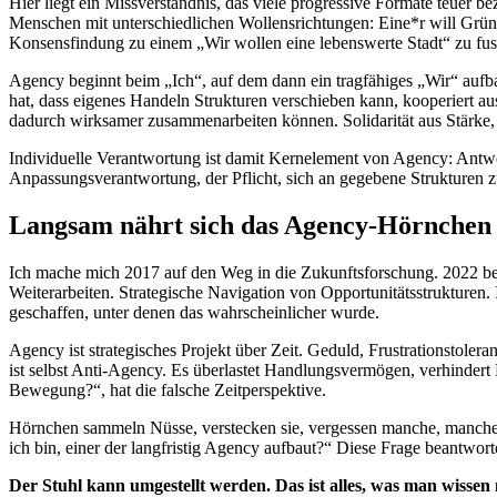
Hier liegt ein Missverständnis, das viele progressive Formate teuer 
Menschen mit unterschiedlichen Wollensrichtungen: Eine*r will Grün
Konsensfindung zu einem „Wir wollen eine lebenswerte Stadt“ zu fusi
Agency beginnt beim „Ich“, auf dem dann ein tragfähiges „Wir“ aufba
hat, dass eigenes Handeln Strukturen verschieben kann, kooperiert au
dadurch wirksamer zusammenarbeiten können. Solidarität aus Stärke,
Individuelle Verantwortung ist damit Kernelement von Agency: Antwort
Anpassungsverantwortung, der Pflicht, sich an gegebene Strukturen z
Langsam nährt sich das Agency-Hörnchen
Ich mache mich 2017 auf den Weg in die Zukunftsforschung. 2022 ber
Weiterarbeiten. Strategische Navigation von Opportunitätsstrukturen.
geschaffen, unter denen das wahrscheinlicher wurde.
Agency ist strategisches Projekt über Zeit. Geduld, Frustrationstolera
ist selbst Anti-Agency. Es überlastet Handlungsvermögen, verhindert 
Bewegung?“, hat die falsche Zeitperspektive.
Hörnchen sammeln Nüsse, verstecken sie, vergessen manche, manche w
ich bin, einer der langfristig Agency aufbaut?“ Diese Frage beantwortet
Der Stuhl kann umgestellt werden. Das ist alles, was man wisse