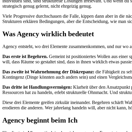
individuell sind, sind strukturelle Lösungen irrelevant. Und wenn du sch
strategisch genug gelernt, nicht ehrgeizig genug.
Viele Progressive durchschauen die Falle, kippen dann aber in die näc
Strukturen erklären Bedingungen, aber die Entscheidung, wie man sich
Was Agency wirklich bedeutet
Agency entsteht, wo drei Elemente zusammenkommen, und nur wo 
Das erste ist Begehren.
Gemeint ist positioniertes Wollen aus einer 
will, dass Räume so gestaltet sind, dass in ihnen wirklich etwas passie
Das zweite ist Wahrnehmung der Diskrepanz:
die Fähigkeit zu seh
Kontingenz (Dinge könnten auch anders sein) und einen Vergleichsma
Das dritte ist Handlungsvermögen:
Klarheit über den Ansatzpunkt p
Ressourcen hat zu handeln, erlebt strukturelle Ohnmacht. Und strukt
Diese drei Elemente greifen zirkulär ineinander. Begehren schärft 
erodieren die anderen. Wer jahrelang handeln will, aber nicht kann, 
Agency beginnt beim Ich