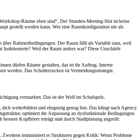
e Workshop-Räume eben sind“. Der Stunden-Meeting-Slot ist keine
aupt gestellt werden kann. Wer eine Raumkonfiguration nie als
n über Rahmenbedingungen. Der Raum fällt als Variable raus, weil
ut funktionierte? Weil der Raum anders war? Diese Unschärfe
innen dürfen Räume gestalten, das ist ihr Auftrag. Interne
en werden. Das Schulterz­ucken ist Vermeidungsstrategie.
chtigung vermarktet. Das ist der Wolf im Schafspelz.
, dich weiterbildest und ehrgeizig genug bist. Das klingt nach Agency.
ingstruktur, optimiert die Anpassung an dysfunktionale Bedingungen.
 bessere Kopfhörer erträgt statt durch Stadtplanung angreift:
te. Zweitens immunisiert er Strukturen gegen Kritik: Wenn Probleme