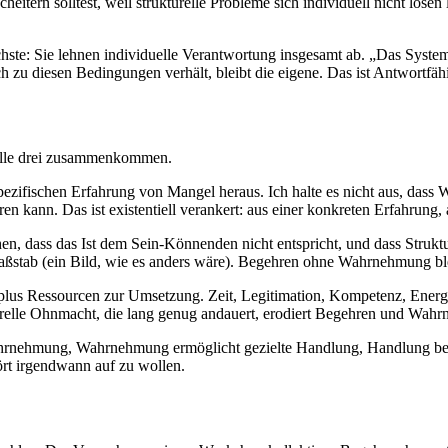
eitern solltest, weil strukturelle Probleme sich individuell nicht lösen l
hste: Sie lehnen individuelle Verantwortung insgesamt ab. „Das System 
 zu diesen Bedingungen verhält, bleibt die eigene. Das ist Antwortfähi
alle drei zusammenkommen.
spezifischen Erfahrung von Mangel heraus. Ich halte es nicht aus, dass
ren kann. Das ist existentiell verankert: aus einer konkreten Erfahrung, 
en, dass das Ist dem Sein-Könnenden nicht entspricht, und dass Struktu
ßstab (ein Bild, wie es anders wäre). Begehren ohne Wahrnehmung ble
lus Ressourcen zur Umsetzung. Zeit, Legitimation, Kompetenz, Energie. 
urelle Ohnmacht, die lang genug andauert, erodiert Begehren und Wahr
Wahrnehmung, Wahrnehmung ermöglicht gezielte Handlung, Handlung bes
hört irgendwann auf zu wollen.