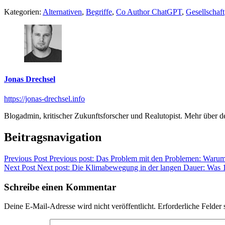
Kategorien:
Alternativen
,
Begriffe
,
Co Author ChatGPT
,
Gesellschaft
Jonas Drechsel
https://jonas-drechsel.info
Blogadmin, kritischer Zukunftsforscher und Realutopist. Mehr über 
Beitragsnavigation
Previous Post
Previous post:
Das Problem mit den Problemen: Warum 
Next Post
Next post:
Die Klimabewegung in der langen Dauer: Was 150
Schreibe einen Kommentar
Deine E-Mail-Adresse wird nicht veröffentlicht.
Erforderliche Felder 