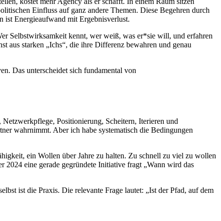
ellen, kostet mehr Agency als er schafft. In einem Raum sitzen
politischen Einfluss auf ganz andere Themen. Diese Begehren durch
n ist Energieaufwand mit Ergebnisverlust.
er Selbstwirksamkeit kennt, wer weiß, was er*sie will, und erfahren
hst aus starken „Ichs“, die ihre Differenz bewahren und genau
ven. Das unterscheidet sich fundamental von
etzwerkpflege, Positionierung, Scheitern, Iterieren und
partner wahrnimmt. Aber ich habe systematisch die Bedingungen
higkeit, ein Wollen über Jahre zu halten. Zu schnell zu viel zu wollen
er 2024 eine gerade gegründete Initiative fragt „Wann wird das
ist die Praxis. Die relevante Frage lautet: „Ist der Pfad, auf dem