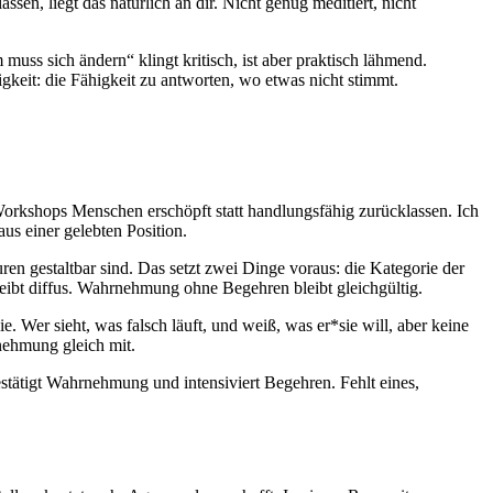
assen, liegt das natürlich an dir. Nicht genug meditiert, nicht
muss sich ändern“ klingt kritisch, ist aber praktisch lähmend.
gkeit: die Fähigkeit zu antworten, wo etwas nicht stimmt.
 Workshops Menschen erschöpft statt handlungsfähig zurücklassen. Ich
aus einer gelebten Position.
ren gestaltbar sind. Das setzt zwei Dinge voraus: die Kategorie der
ibt diffus. Wahrnehmung ohne Begehren bleibt gleichgültig.
Wer sieht, was falsch läuft, und weiß, was er*sie will, aber keine
nehmung gleich mit.
tätigt Wahrnehmung und intensiviert Begehren. Fehlt eines,