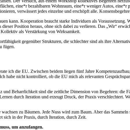
bezahlen. Der Versuch, aus einem Workshop kollektives Begehren herzust
flächen, eine*r bezahlbaren Wohnraum, eine*r weniger Autos, eine*r 
onieren, verwässert jedes einzelne und erschöpft alle. Konsensbegehre
uen kann. Kooperation braucht starke Individuen als Voraussetzung. W
s dieser Position heraus, ohne sich dabei zu verlieren. Das „Wir“ erwäc
 Kollektiv als Verstärkung von Wirksamkeit.
fähigkeit gegenüber Strukturen, die schlechter sind als ihre Alternati
u fügen.
ate ich die EU. Zwischen beidem liegen fünf Jahre Kompetenzaufbau, N
 Ich habe nicht kontrolliert, ob die EU mich als relevanten Gesprächs
nz und Beharrlichkeit sind die zeitliche Dimension von Begehren: die Fä
Lernen durch Iteration und erzeugt Druck, der Praxis verschlechtert. W
achsen zu Bäumen. Jede Nuss wird zum Baum. Aber das Sammeln selbst 
 sich in der Praxis, durch Iteration, durch Zeit.
n muss, um anzufangen.