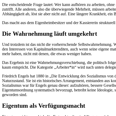
Die entscheidende Frage lautet: Wer kann aufhören zu arbeiten, ohne 
zutrifft. Alle anderen, also die überwiegende Mehrheit, müssen arbeite
Abhängigkeit ab, löst sie aber nicht auf. Eine längere Krankheit, e
Das macht aus dem Eigenheimbesitzer und der Kassiererin strukturell d
Die Wahrnehmung läuft umgekehrt
Und trotzdem ist das nicht die vorherrschende Selbstwahrnehmung. Wer 
den Interessen von Kapitalmarktrenditen, auch wenn seine eigene mat
mehr haben, nicht mit denen, die etwas weniger haben.
Das Ergebnis ist eine Wahrnehmungsverschiebung, die politisch folgenre
kaum entspricht. Die Kategorie „Arbeiter*in“ wird nach unten delegie
Friedrich Engels hat 1880 in „Die Entwicklung des Sozialismus von de
Naturzustand. Sie ist ein historisches Arrangement, entstanden aus ko
Sozialismus war für Engels genau dieser: aufzuhören, bessere Gesellsc
Eigentumsordnung systematisch bevorzugt, betreibt keine Ideologie, so
geworden sind.
Eigentum als Verfügungsmacht