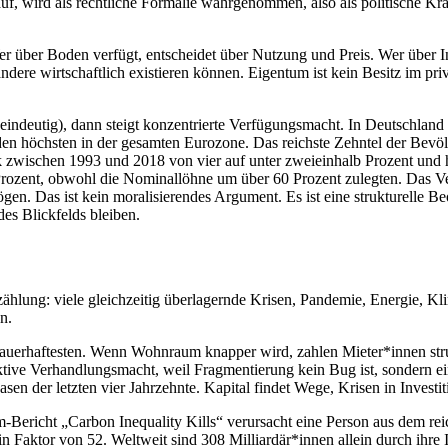
auf, wird als rechtliche Formalie wahrgenommen, also als politische Kr
Wer über Boden verfügt, entscheidet über Nutzung und Preis. Wer über I
dere wirtschaftlich existieren können. Eigentum ist kein Besitz im pri
eindeutig), dann steigt konzentrierte Verfügungsmacht. In Deutschland
 den höchsten in der gesamten Eurozone. Das reichste Zehntel der Bev
ischen 1993 und 2018 von vier auf unter zweieinhalb Prozent und hat 
ozent, obwohl die Nominallöhne um über 60 Prozent zulegten. Das Ver
gen. Das ist kein moralisierendes Argument. Es ist eine strukturelle 
es Blickfelds bleiben.
ählung: viele gleichzeitig überlagernde Krisen, Pandemie, Energie, Kli
n.
m dauerhaftesten. Wenn Wohnraum knapper wird, zahlen Mieter*innen st
ektive Verhandlungsmacht, weil Fragmentierung kein Bug ist, sondern 
sen der letzten vier Jahrzehnte. Kapital findet Wege, Krisen in Investi
-Bericht „Carbon Inequality Kills“ verursacht eine Person aus dem re
in Faktor von 52. Weltweit sind 308 Milliardär*innen allein durch ihre