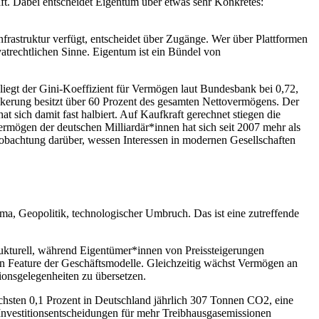
aft. Dabei entscheidet Eigentum über etwas sehr Konkretes:
nfrastruktur verfügt, entscheidet über Zugänge. Wer über Plattformen
vatrechtlichen Sinne. Eigentum ist ein Bündel von
 liegt der Gini-Koeffizient für Vermögen laut Bundesbank bei 0,72,
ölkerung besitzt über 60 Prozent des gesamten Nettovermögens. Der
sich damit fast halbiert. Auf Kaufkraft gerechnet stiegen die
mögen der deutschen Milliardär*innen hat sich seit 2007 mehr als
Beobachtung darüber, wessen Interessen in modernen Gesellschaften
ma, Geopolitik, technologischer Umbruch. Das ist eine zutreffende
rukturell, während Eigentümer*innen von Preissteigerungen
ein Feature der Geschäftsmodelle. Gleichzeitig wächst Vermögen an
tionsgelegenheiten zu übersetzen.
ichsten 0,1 Prozent in Deutschland jährlich 307 Tonnen CO2, eine
 Investitionsentscheidungen für mehr Treibhausgasemissionen