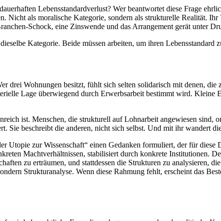
dauerhaften Lebensstandardverlust? Wer beantwortet diese Frage ehrlich
n. Nicht als moralische Kategorie, sondern als strukturelle Realität. Ih
in Branchen-Schock, eine Zinswende und das Arrangement gerät unter Dr
ieselbe Kategorie. Beide müssen arbeiten, um ihren Lebensstandard zu h
drei Wohnungen besitzt, fühlt sich selten solidarisch mit denen, die z
erielle Lage überwiegend durch Erwerbsarbeit bestimmt wird. Kleine Ei
ich ist. Menschen, die strukturell auf Lohnarbeit angewiesen sind, ordn
rt. Sie beschreibt die anderen, nicht sich selbst. Und mit ihr wandert
r Utopie zur Wissenschaft“ einen Gedanken formuliert, der für diese D
nkreten Machtverhältnissen, stabilisiert durch konkrete Institutionen.
haften zu erträumen, und stattdessen die Strukturen zu analysieren, die
ndern Strukturanalyse. Wenn diese Rahmung fehlt, erscheint das Bestehe