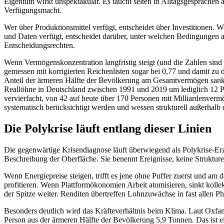
Eigentum wirkt unspektakulär. Es taucht selten in Alltagsgesprächen 
Verfügungsmacht.
Wer über Produktionsmittel verfügt, entscheidet über Investitionen. 
und Daten verfügt, entscheidet darüber, unter welchen Bedingungen an
Entscheidungsrechten.
Wenn Vermögenskonzentration langfristig steigt (und die Zahlen sind 
gemessen mit korrigierten Reichenlisten sogar bei 0,77 und damit zu
Anteil der ärmeren Hälfte der Bevölkerung am Gesamtvermögen sank zw
Reallöhne in Deutschland zwischen 1991 und 2019 um lediglich 12 Pr
vervierfacht, von 42 auf heute über 170 Personen mit Milliardenvermö
systematisch berücksichtigt werden und wessen strukturell außerhalb d
Die Polykrise läuft entlang dieser Linien
Die gegenwärtige Krisendiagnose läuft überwiegend als Polykrise-Erz
Beschreibung der Oberfläche. Sie benennt Ereignisse, keine Strukture
Wenn Energiepreise steigen, trifft es jene ohne Puffer zuerst und a
profitieren. Wenn Plattformökonomien Arbeit atomisieren, sinkt koll
der Spitze weiter. Renditen übertreffen Lohnzuwächse in fast allen Pha
Besonders deutlich wird das Kräfteverhältnis beim Klima. Laut Oxfam
Person aus der ärmeren Hälfte der Bevölkerung 5,9 Tonnen. Das ist e