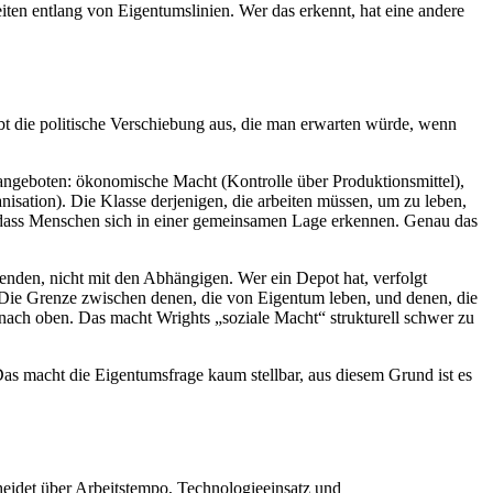
ten entlang von Eigentumslinien. Wer das erkennt, hat eine andere
ibt die politische Verschiebung aus, die man erwarten würde, wenn
 angeboten: ökonomische Macht (Kontrolle über Produktionsmittel),
anisation). Die Klasse derjenigen, die arbeiten müssen, um zu leben,
, dass Menschen sich in einer gemeinsamen Lage erkennen. Genau das
tzenden, nicht mit den Abhängigen. Wer ein Depot hat, verfolgt
. Die Grenze zwischen denen, die von Eigentum leben, und denen, die
n nach oben. Das macht Wrights „soziale Macht“ strukturell schwer zu
 Das macht die Eigentumsfrage kaum stellbar, aus diesem Grund ist es
cheidet über Arbeitstempo, Technologieeinsatz und