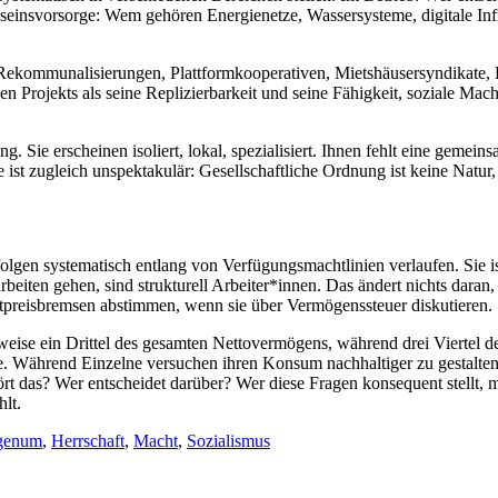
insvorsorge: Wem gehören Energienetze, Wassersysteme, digitale Inf
en, Rekommunalisierungen, Plattformkooperativen, Mietshäusersyndikat
 Projekts als seine Replizierbarkeit und seine Fähigkeit, soziale Macht 
ng. Sie erscheinen isoliert, lokal, spezialisiert. Ihnen fehlt eine geme
ge ist zugleich unspektakulär: Gesellschaftliche Ordnung ist keine Natu
gen systematisch entlang von Verfügungsmachtlinien verlaufen. Sie ist 
eiten gehen, sind strukturell Arbeiter*innen. Das ändert nichts daran,
ietpreisbremsen abstimmen, wenn sie über Vermögenssteuer diskutieren.
sweise ein Drittel des gesamten Nettovermögens, während drei Viertel 
te. Während Einzelne versuchen ihren Konsum nachhaltiger zu gestalte
t das? Wer entscheidet darüber? Wer diese Fragen konsequent stellt, me
hlt.
genum
,
Herrschaft
,
Macht
,
Sozialismus