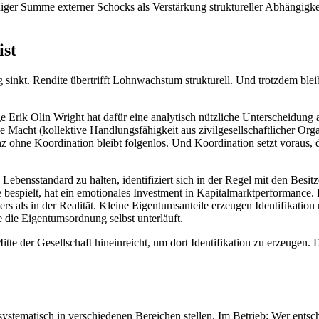
iger Summe externer Schocks als Verstärkung struktureller Abhängigkei
ist
g sinkt. Rendite übertrifft Lohnwachstum strukturell. Und trotzdem ble
e Erik Olin Wright hat dafür eine analytisch nützliche Unterscheidung
le Macht (kollektive Handlungsfähigkeit aus zivilgesellschaftlicher Org
enz ohne Koordination bleibt folgenlos. Und Koordination setzt voraus
 Lebensstandard zu halten, identifiziert sich in der Regel mit den Besi
 bespielt, hat ein emotionales Investment in Kapitalmarktperformance
rs als in der Realität. Kleine Eigentumsanteile erzeugen Identifikatio
 die Eigentumsordnung selbst unterläuft.
tte der Gesellschaft hineinreicht, um dort Identifikation zu erzeugen.
e systematisch in verschiedenen Bereichen stellen. Im Betrieb: Wer ents