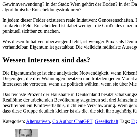
Gewinnverwendung? In der Stadt: Wem gehört der Boden? In der Dase
algorithmische Entscheidungsstrukturen?
In jedem dieser Felder existieren reale Initiativen: Genossenschaft
konkreten Feld. Entscheidend ist dabei weniger die Größe des einzelnen
punktuell sichtbar zu machen.
Was diesen Initiativen überwiegend fehlt, ist weniger Praxis als Deutu
verhandelbar. Eigentum ist gestaltbar. Die vielleicht radikalste Aussa
Wessen Interessen sind das?
Die Eigentumsfrage ist eine analytische Notwendigkeit, wenn Krisenfol
Diejenigen, die drei Wohnungen besitzen und trotzdem jeden Monat arb
Interessen sie vertreten, wenn sie politisch wählen, wenn sie über M
Das reichste Prozent der Haushalte in Deutschland besitzt schätzung
Reallöhne der arbeitenden Bevölkerung stagnieren seit drei Jahrzehn
beschreiben ein Kräfteverhältnis, nicht eine Verschwörung. Wem gehör
dass diese Gruppe deutlich kleiner ist als die, die sich ihr zugehörig fü
Kategorien:
Alternativen
,
Co Author ChatGPT
,
Gesellschaft
Tags:
Ei