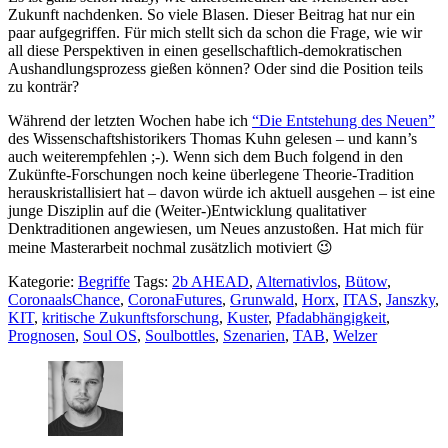
Zukunft nachdenken. So viele Blasen. Dieser Beitrag hat nur ein
paar aufgegriffen. Für mich stellt sich da schon die Frage, wie wir
all diese Perspektiven in einen gesellschaftlich-demokratischen
Aushandlungsprozess gießen können? Oder sind die Position teils
zu konträr?
Während der letzten Wochen habe ich
“Die Entstehung des Neuen”
des Wissenschaftshistorikers Thomas Kuhn gelesen – und kann’s
auch weiterempfehlen ;-). Wenn sich dem Buch folgend in den
Zukünfte-Forschungen noch keine überlegene Theorie-Tradition
herauskristallisiert hat – davon würde ich aktuell ausgehen – ist eine
junge Disziplin auf die (Weiter-)Entwicklung qualitativer
Denktraditionen angewiesen, um Neues anzustoßen. Hat mich für
meine Masterarbeit nochmal zusätzlich motiviert 😉
Kategorie:
Begriffe
Tags:
2b AHEAD
,
Alternativlos
,
Bütow
,
CoronaalsChance
,
CoronaFutures
,
Grunwald
,
Horx
,
ITAS
,
Janszky
,
KIT
,
kritische Zukunftsforschung
,
Kuster
,
Pfadabhängigkeit
,
Prognosen
,
Soul OS
,
Soulbottles
,
Szenarien
,
TAB
,
Welzer