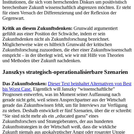
Institutionen, die sich vom herrschenden Diskurs um positivistisch
berechenbare Zukunft wissenschaftlich abgrenzen möchten. Er steht
für einen Versuch der Differenzierung und der Reflexion der
Gegenwart.
Kritik an diesem Zukunftsdenken:
Grunwald argumentiert
gefühlt aus einer Position der Schwäche, indem er sein
Zukunftsdenken nicht als Zukunftsforschung bezeichnet.
Möglicherweise wäre es hilfreich Grunwald der kritischen
Zukunftsforschung zuzuordnen, die eher einer Zukunftswissenschaft
entspricht – in der überlegt wird, wie wir mit Hilfe von Theorien
und Methoden über Zukunft nachdenken.
Janszkys strategisch-operationalisierbare Szenarien
Das Zukunftsdenken:
Dieser Text beinhaltet Alternativen von Best
bis Worst Case.
Eigentlich will Janszky “wissenschaftliche”
Prognosen entwerfen, was im Moment seiner Auffassung nach
gerade nicht geht, weil seinen Ansprechpartner aus der Wirtschaft
gerade das Zukunftswissen fehlt, um für Interviews zur Verfügung
zu stehen. Deshalb entwickelt er fünf Szenarien, über die er schreibt:
“Sie sind nicht mehr als ein „educated guess” eines
Zukunftsforschers und Strategieberaters, der aus hunderten
Zukunftsstrategien in der Wirtschaft weiß, dass die wirkliche
Zukunft niemals aus apokalyptischer Angst oder rosaroter Utopie