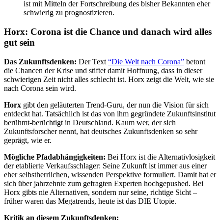
ist mit Mitteln der Fortschreibung des bisher Bekannten eher
schwierig zu prognostizieren.
Horx: Corona ist die Chance und danach wird alles
gut sein
Das Zukunftsdenken:
Der Text
“Die Welt nach Corona”
betont
die Chancen der Krise und stiftet damit Hoffnung, dass in dieser
schwierigen Zeit nicht alles schlecht ist. Horx zeigt die Welt, wie sie
nach Corona sein wird.
Horx
gibt den geläuterten Trend-Guru, der nun die Vision für sich
entdeckt hat. Tatsächlich ist das von ihm gegründete Zukunftsinstitut
berühmt-berüchtigt in Deutschland. Kaum wer, der sich
Zukunftsforscher nennt, hat deutsches Zukunftsdenken so sehr
geprägt, wie er.
Mögliche Pfadabhängigkeiten:
Bei Horx ist die Alternativlosigkeit
der etablierte Verkaufsschlager: Seine Zukunft ist immer aus einer
eher selbstherrlichen, wissenden Perspektive formuliert. Damit hat er
sich über jahrzehnte zum gefragten Experten hochgepushed. Bei
Horx gibts nie Alternativen, sondern nur seine, richtige Sicht –
früher waren das Megatrends, heute ist das DIE Utopie.
Kritik an diesem Zukunftsdenken: