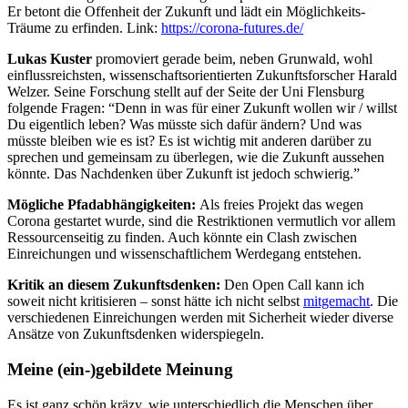
Er betont die Offenheit der Zukunft und lädt ein Möglichkeits-
Träume zu erfinden. Link:
https://corona-futures.de/
Lukas Kuster
promoviert gerade beim, neben Grunwald, wohl
einflussreichsten, wissenschaftsorientierten Zukunftsforscher Harald
Welzer. Seine Forschung stellt auf der Seite der Uni Flensburg
folgende Fragen: “Denn in was für einer Zukunft wollen wir / willst
Du eigentlich leben? Was müsste sich dafür ändern? Und was
müsste bleiben wie es ist? Es ist wichtig mit anderen darüber zu
sprechen und gemeinsam zu überlegen, wie die Zukunft aussehen
könnte. Das Nachdenken über Zukunft ist jedoch schwierig.”
Mögliche Pfadabhängigkeiten:
Als freies Projekt das wegen
Corona gestartet wurde, sind die Restriktionen vermutlich vor allem
Ressourcenseitig zu finden. Auch könnte ein Clash zwischen
Einreichungen und wissenschaftlichem Werdegang entstehen.
Kritik an diesem Zukunftsdenken:
Den Open Call kann ich
soweit nicht kritisieren – sonst hätte ich nicht selbst
mitgemacht
. Die
verschiedenen Einreichungen werden mit Sicherheit wieder diverse
Ansätze von Zukunftsdenken widerspiegeln.
Meine (ein-)gebildete Meinung
Es ist ganz schön kräzy, wie unterschiedlich die Menschen über