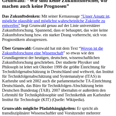
Grunwald: “Wir sind keine Zukunftsforscher, wir
machen auch keine Prognosen”
Das Zukunftsdenken:
Mit seiner Kernaussage
“Unser Ansatz ist,
mögliche plausible und möglichst wahrscheinliche Zukünfte zu
entwerfen”
liegt Grunwald genau auf der Linie universitärer
Zukunftsforschung. Spannend, dass er behauptet, das wäre keine
Zukunftsforschung bzw. ein starker Drang vorherrscht, sich von
Prognostikern abzugrenzen.
Über Grunwald:
Grunwald hat mit dem Text “
Wovon ist die
Zukunftsforschung eine Wissenschaft
” so etwas wie den
Grundlagentext der heutigen, deutschen, wissenschaftlichen
Zukunftsforschung geschrieben. Der studierte Physiker und
Philosoph ist leitet seit Oktober 1999 die größte Einrichtung für
Technikfolgenabschätzung in Deutschland und weltweit, das Institut
für Technikfolgenabschätzung und Systemanalyse (ITAS) in
Karlsruhe und seit 2002 auch die parlamentarische TA-Einrichtung
Deutschlands, das Büro für Technikfolgen-Abschätzung beim
Deutschen Bundestag (TAB). 2007 übernahm er außerdem den
Lehrstuhl für Technikphilosophie und Technikethik am Karlsruher
Institut für Technologie (KIT) (Quelle: Wikipedia).
Grunwalds mögliche Pfadabhängigkeiten:
Er spricht als
transdisziplinärer Wissenschaftler und Vorsitzender mehrerer