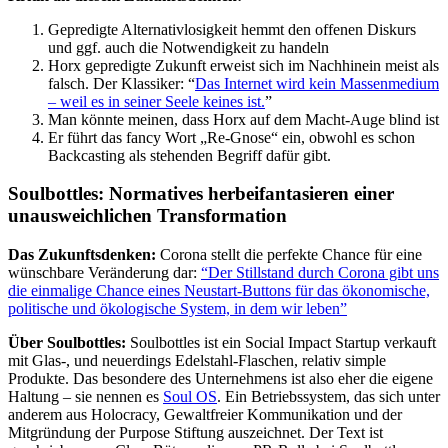
Gepredigte Alternativlosigkeit hemmt den offenen Diskurs
und ggf. auch die Notwendigkeit zu handeln
Horx gepredigte Zukunft erweist sich im Nachhinein meist als
falsch. Der Klassiker: “
Das Internet wird kein Massenmedium
– weil es in seiner Seele keines ist.
”
Man könnte meinen, dass Horx auf dem Macht-Auge blind ist
Er führt das fancy Wort „Re-Gnose“ ein, obwohl es schon
Backcasting als stehenden Begriff dafür gibt.
Soulbottles: Normatives herbeifantasieren einer
unausweichlichen Transformation
Das Zukunftsdenken:
Corona stellt die perfekte Chance für eine
wünschbare Veränderung dar:
“Der Stillstand durch Corona gibt uns
die einmalige Chance eines Neustart-Buttons für das ökonomische,
politische und ökologische System, in dem wir leben”
Über Soulbottles:
Soulbottles ist ein Social Impact Startup verkauft
mit Glas-, und neuerdings Edelstahl-Flaschen, relativ simple
Produkte. Das besondere des Unternehmens ist also eher die eigene
Haltung – sie nennen es
Soul OS
. Ein Betriebssystem, das sich unter
anderem aus Holocracy, Gewaltfreier Kommunikation und der
Mitgründung der Purpose Stiftung auszeichnet. Der Text ist