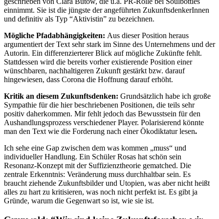
geschrieben von Clara Bütow, die u.a. PR-Rolle bei Soulbottles
einnimmt. Sie ist die jüngste der angeführten ZukunftsdenkerInnen
und definitiv als Typ “Aktivistin” zu bezeichnen.
Mögliche Pfadabhängigkeiten:
Aus dieser Position heraus
argumentiert der Text sehr stark im Sinne des Unternehmens und der
Autorin. Ein differenzierterer Blick auf mögliche Zukünfte fehlt.
Stattdessen wird die bereits vorher existierende Position einer
wünschbaren, nachhaltigeren Zukunft gestärkt bzw. darauf
hingewiesen, dass Corona die Hoffnung darauf erhöht.
Kritik an diesem Zukunftsdenken:
Grundsätzlich habe ich große
Sympathie für die hier beschriebenen Positionen, die teils sehr
positiv daherkommen.
Mir fehlt jedoch das Bewusstsein für den
Aushandlungsprozess verschiedener Player. Polarisierend könnte
man den Text wie die Forderung nach einer Ökodiktatur lesen
.
Ich sehe eine Gap zwischen dem was kommen „muss“ und
individueller Handlung. Ein Schüler Rosas hat schön sein
Resonanz-Konzept mit der Suffizienztheorie gematched. Die
zentrale Erkenntnis: Veränderung muss durchhaltbar sein. Es
braucht ziehende Zukunftsbilder und Utopien, was aber nicht heißt
alles zu hart zu kritisieren, was noch nicht perfekt ist. Es gibt ja
Gründe, warum die Gegenwart so ist, wie sie ist.