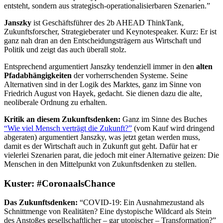
entsteht, sondern aus strategisch-operationalisierbaren Szenarien.”
Janszky
ist Geschäftsführer des 2b AHEAD ThinkTank,
Zukunftsforscher, Strategieberater und Keynotespeaker. Kurz: Er ist
ganz nah dran an den Entscheidungsträgern aus Wirtschaft und
Politik und zeigt das auch überall stolz.
Entsprechend argumentiert Janszky tendenziell immer in den
alten
Pfadabhängigkeiten
der vorherrschenden Systeme. Seine
Alternativen sind in der Logik des Marktes, ganz im Sinne von
Friedrich August von Hayek, gedacht. Sie dienen dazu die alte,
neoliberale Ordnung zu erhalten.
Kritik an diesem Zukunftsdenken:
Ganz im Sinne des Buches
“Wie viel Mensch verträgt die Zukunft?”
(vom Kauf wird dringend
abgeraten) argumentiert Janszky, was jetzt getan werden muss,
damit es der Wirtschaft auch in Zukunft gut geht. Dafür hat er
vielerlei Szenarien parat, die jedoch mit einer Alternative geizen: Die
Menschen in den Mittelpunkt von Zukunftsdenken zu stellen.
Kuster: #CoronaalsChance
Das Zukunftsdenken:
“COVID-19: Ein Ausnahmezustand als
Schnittmenge von Realitäten? Eine dystopische Wildcard als Stein
des Anstoßes gesellschaftlicher – gar utopischer – Transformation?”