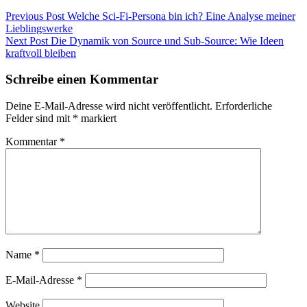
Beitragsnavigation
Previous
Previous Post
Welche Sci-Fi-Persona bin ich? Eine Analyse meiner
post:
Lieblingswerke
Next
Next Post
Die Dynamik von Source und Sub-Source: Wie Ideen
post:
kraftvoll bleiben
Schreibe einen Kommentar
Deine E-Mail-Adresse wird nicht veröffentlicht.
Erforderliche
Felder sind mit
*
markiert
Kommentar
*
Name
*
E-Mail-Adresse
*
Website