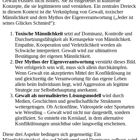
Gewalt existiert nicht isoliert. Sie ist eingebettet in kulturelle
Konzepte, die sie legitimieren und verstärken. Ein zentrales Dreieck
in diesem Kontext ist die Verknüpfung von Gewalt, toxischer
Männlichkeit und dem Mythos der Eigenverantwortung („Jeder ist
seines Glückes Schmied“):
Toxische Männlichkeit
setzt auf Dominanz, Kontrolle und
Durchsetzungsfähigkeit als Kernaspekte von Männlichkeit.
Empathie, Kooperation und Verletzlichkeit werden als
Schwäche interpretiert. Gewalt wird zur ultimativen
Bestätigung der eigenen Männlichkeit.
Der Mythos der Eigenverantwortung
verstärkt dieses Bild.
Wer erfolgreich sein will, muss sich allein durchkämpfen.
Wenn Gewalt ein akzeptiertes Mittel der Konfliktlösung ist
und gleichzeitig die Verantwortung für das eigene Leben
allein beim Individuum liegt, wird Aggression als legitime
Strategie zur Selbstbehauptung anerkannt.
Gewalt als normalisiertes Lösungsmodell
wird durch
Medien, Geschichten und gesellschaftliche Strukturen
weitergetragen. Ob Actionfilme, Videospiele oder Sportarten
wie Wrestling – Gewalt wird nicht nur dargestellt, sondern
glorifiziert. So entsteht ein Kreislauf, in dem alternative
Konfliktlösungen unsichtbar oder langweilig erscheinen.
Diese drei Aspekte bedingen sich gegenseitig: Ein
Männlichkeitsideal, das auf Wettkampf und Dominanz aufbaut, wird