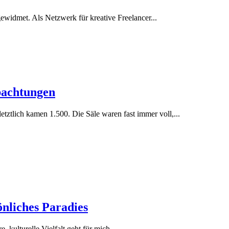
widmet. Als Netzwerk für kreative Freelancer...
bachtungen
tztlich kamen 1.500. Die Säle waren fast immer voll,...
sönliches Paradies
, kulturelle Vielfalt geht für mich...