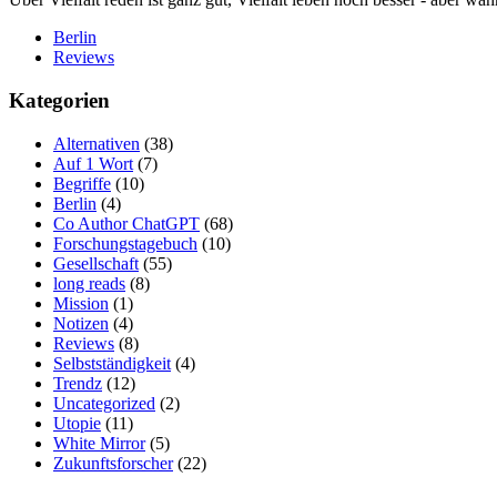
Berlin
Reviews
Kategorien
Alternativen
(38)
Auf 1 Wort
(7)
Begriffe
(10)
Berlin
(4)
Co Author ChatGPT
(68)
Forschungstagebuch
(10)
Gesellschaft
(55)
long reads
(8)
Mission
(1)
Notizen
(4)
Reviews
(8)
Selbstständigkeit
(4)
Trendz
(12)
Uncategorized
(2)
Utopie
(11)
White Mirror
(5)
Zukunftsforscher
(22)