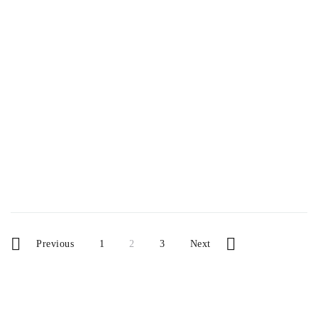
Und die zu erlernen, entspricht nicht gerade dem
Selbstverständnis unseres heutigen...
Gesellschaft
Utopie
Zukunftsforscher
Page
Page
Page
Posts
Previous
1
2
3
Next
navigation