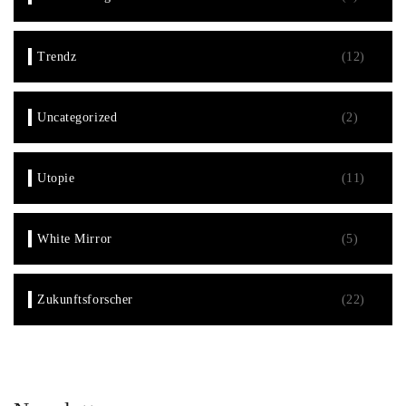
Trendz
(12)
Uncategorized
(2)
Utopie
(11)
White Mirror
(5)
Zukunftsforscher
(22)