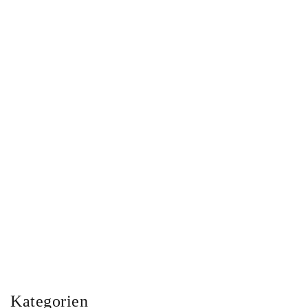
NOOK NAMES: MEINE
STARTUP STORY
Von 2013 bis 2017 habe ich mein Leben dem
Aufbau eines Startups gewidmet. Als Netzwerk für
kreative Freelancer...
Berlin
long reads
Selbstständigkeit
Kategorien