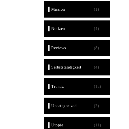
Mission
(1)
Notizen
(4)
Reviews
(8)
Selbstständigkeit
(4)
Trendz
(12)
Uncategorized
(2)
Utopie
(11)