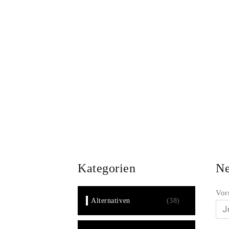
Alternativen
Co
Gesellschaft
Author
ChatGPT
Kategorien
Ne
Vor
Alternativen
(38)