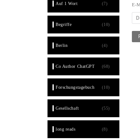
Auf 1 Wort
(7)
E-M
Begriffe
(10)
Berlin
(4)
Co Author ChatGPT
(68)
Forschungstagebuch
(10)
Gesellschaft
(55)
long reads
(8)