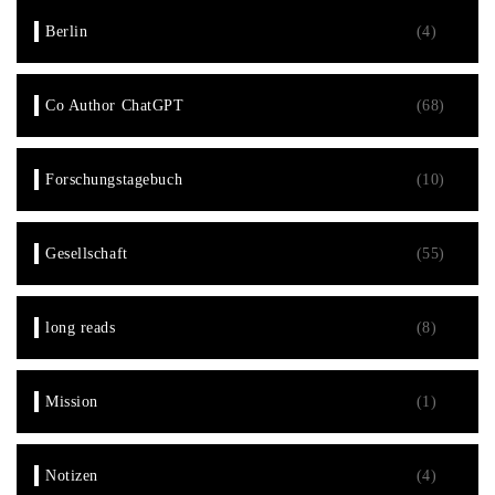
Berlin
(4)
Co Author ChatGPT
(68)
Forschungstagebuch
(10)
Gesellschaft
(55)
long reads
(8)
Mission
(1)
Notizen
(4)