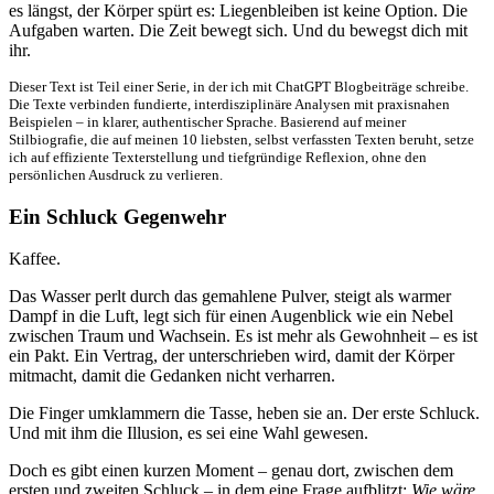
es längst, der Körper spürt es: Liegenbleiben ist keine Option. Die
Aufgaben warten. Die Zeit bewegt sich. Und du bewegst dich mit
ihr.
Dieser Text ist Teil einer Serie, in der ich mit ChatGPT Blogbeiträge schreibe.
Die Texte verbinden fundierte, interdisziplinäre Analysen mit praxisnahen
Beispielen – in klarer, authentischer Sprache. Basierend auf meiner
Stilbiografie, die auf meinen 10 liebsten, selbst verfassten Texten beruht, setze
ich auf effiziente Texterstellung und tiefgründige Reflexion, ohne den
persönlichen Ausdruck zu verlieren.
Ein Schluck Gegenwehr
Kaffee.
Das Wasser perlt durch das gemahlene Pulver, steigt als warmer
Dampf in die Luft, legt sich für einen Augenblick wie ein Nebel
zwischen Traum und Wachsein. Es ist mehr als Gewohnheit – es ist
ein Pakt. Ein Vertrag, der unterschrieben wird, damit der Körper
mitmacht, damit die Gedanken nicht verharren.
Die Finger umklammern die Tasse, heben sie an. Der erste Schluck.
Und mit ihm die Illusion, es sei eine Wahl gewesen.
Doch es gibt einen kurzen Moment – genau dort, zwischen dem
ersten und zweiten Schluck – in dem eine Frage aufblitzt:
Wie wäre