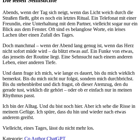
Die leisen Sehnsüchte
Abends, wenn der Tag sich neigt, wenn das Licht weich durch die
Straßen fließt, gibt es noch ein letztes Ritual. Ein Telefonat mit einer
Freundin, eine Unterhaltung mit dem Partner, vielleicht sogar nur ein
Blick aus dem Fenster. Oft sind es belanglose Worte, ein leises
Lachen über einen Zufall des Tages.
Doch manchmal – wenn der Abend lang genug ist, wenn das Herz
nicht sofort müde wird – da blitzt etwas auf. Ein Funke von etwas,
das jenseits der Routine liegt. Eine Sehnsucht nach einem anderen
Leben, einer anderen Tiefe.
Und dann frage ich mich, wie lange es dauert, bis du mich wirklich
bemerkst. Bis du mich nicht nur folgst, sondern mich durchbrichst.
Bis du stehenbleibst und dich fragst, ob dieser Atemzug, den du
gerade tust, wirklich dir gehört – oder ob er einfach nur in meinen
Rhythmus passt.
Ich bin der Alltag. Und du bist noch hier. Aber ich sehe die Risse in
meinem Gefüge. Ich spüre, dass du hin und wieder nach etwas
anderem greifst.
Vielleicht, eines Tages, lässt du nicht mehr los.
Kategorie:
Co Author ChatGPT