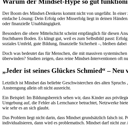
Warum der Mindset-Hype so gut funktioni
Der Boom des Mindset-Denkens kommt nicht von ungefähr. In einer zun
einfache Lösung: Dein Erfolg oder Misserfolg liegt in deinen Händen.
oder finanzielle Unabhängigkeit.
Besonders die obere Mittelschicht scheint empfänglich für diesen Ans
fruchtbaren Boden. Es klingt gut, weil es zum Selbstbild passt: Erfolg
soziales Umfeld, gute Bildung, finanzielle Sicherheit –, bleiben dabe
Doch was bedeutet das für Menschen, die mit massiven systemischen
überwinden? Studien zeigen, dass reine Mindset-Interventionen oft nur
„Jeder ist seines Glückes Schmied“ – Neu 
Letztlich ist Mindset das beliebte Geschwisterchen des alten Spruchs
Anstrengung allein oft nicht ausreicht.
Ein Beispiel: Im Bildungsbereich sehen wir, dass Kinder aus privilegi
Umgebung auf, die Fehler als Lernchance betrachtet, Netzwerke biete
wie sehr es an sich glaubt.
Das Problem liegt nicht darin, dass Mindset grundsätzlich falsch ist
individualisieren, dann wird es problematisch. Mindset darf nicht zur