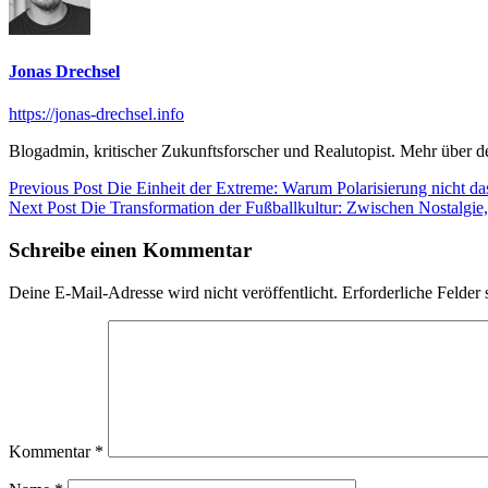
Jonas Drechsel
https://jonas-drechsel.info
Blogadmin, kritischer Zukunftsforscher und Realutopist. Mehr über 
Beitragsnavigation
Previous
Previous Post
Die Einheit der Extreme: Warum Polarisierung nicht das
Next
post:
Next Post
Die Transformation der Fußballkultur: Zwischen Nostalgi
post:
Schreibe einen Kommentar
Deine E-Mail-Adresse wird nicht veröffentlicht.
Erforderliche Felder 
Kommentar
*