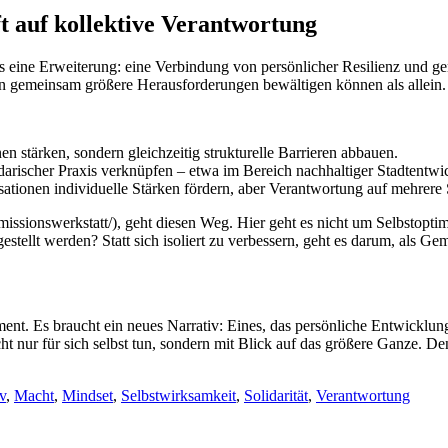
ft auf kollektive Verantwortung
 es eine Erweiterung: eine Verbindung von persönlicher Resilienz und g
n gemeinsam größere Herausforderungen bewältigen können als allein.
en stärken, sondern gleichzeitig strukturelle Barrieren abbauen.
idarischer Praxis verknüpfen – etwa im Bereich nachhaltiger Stadtentwi
ationen individuelle Stärken fördern, aber Verantwortung auf mehrere S
missionswerkstatt/
), geht diesen Weg. Hier geht es nicht um Selbstopt
estellt werden? Statt sich isoliert zu verbessern, geht es darum, als G
ment. Es braucht ein neues Narrativ: Eines, das persönliche Entwicklung
icht nur für sich selbst tun, sondern mit Blick auf das größere Ganze. De
v
,
Macht
,
Mindset
,
Selbstwirksamkeit
,
Solidarität
,
Verantwortung