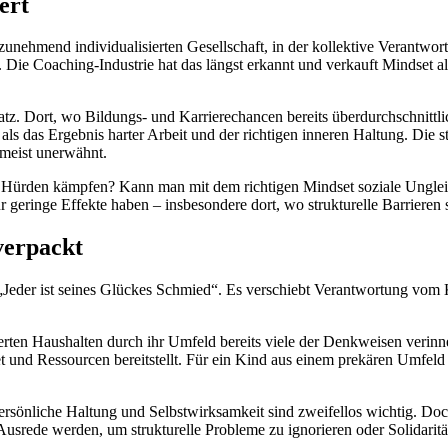
ert
ehmend individualisierten Gesellschaft, in der kollektive Verantwort
 Die Coaching-Industrie hat das längst erkannt und verkauft Mindset al
atz. Dort, wo Bildungs- und Karrierechancen bereits überdurchschnittlic
 als das Ergebnis harter Arbeit und der richtigen inneren Haltung. Die st
i meist unerwähnt.
 Hürden kämpfen? Kann man mit dem richtigen Mindset soziale Ungleic
 geringe Effekte haben – insbesondere dort, wo strukturelle Barrieren s
verpackt
 „Jeder ist seines Glückes Schmied“. Es verschiebt Verantwortung vom 
erten Haushalten durch ihr Umfeld bereits viele der Denkweisen verinner
t und Ressourcen bereitstellt. Für ein Kind aus einem prekären Umfeld
. Persönliche Haltung und Selbstwirksamkeit sind zweifellos wichtig. D
 Ausrede werden, um strukturelle Probleme zu ignorieren oder Solidaritä