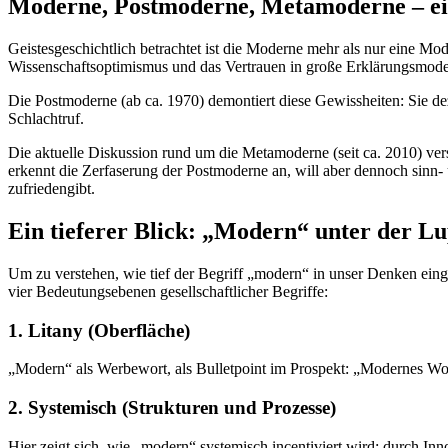
Moderne, Postmoderne, Metamoderne – ei
Geistesgeschichtlich betrachtet ist die Moderne mehr als nur eine Mode
Wissenschaftsoptimismus und das Vertrauen in große Erklärungsmodelle
Die Postmoderne (ab ca. 1970) demontiert diese Gewissheiten: Sie deze
Schlachtruf.
Die aktuelle Diskussion rund um die Metamoderne (seit ca. 2010) versu
erkennt die Zerfaserung der Postmoderne an, will aber dennoch sinn-
zufriedengibt.
Ein tieferer Blick: „Modern“ unter der L
Um zu verstehen, wie tief der Begriff „modern“ in unser Denken eing
vier Bedeutungsebenen gesellschaftlicher Begriffe:
1.
Litany (Oberfläche)
„Modern“ als Werbewort, als Bulletpoint im Prospekt: „Modernes Woh
2.
Systemisch (Strukturen und Prozesse)
Hier zeigt sich, wie „modern“ systemisch incentiviert wird: durch In