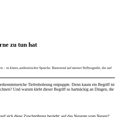
ne zu tun hat
n – in klarer, authentischer Sprache. Basierend auf meiner Stilbiografie, die auf
ls erkenntnisreiche Tiefenbohrung entpuppte. Denn kaum ein Begriff ist
ichnen? Und warum klebt dieser Begriff so hartnäckig an Dingen, die
orauf sich diese Zuschreibung bezieht: auf das Neueste vom Neuen?