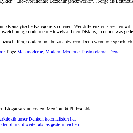
 Zyklen“, „ko-evolutionäre Beziehungsnetzwerke“, „Sorge als Leitmoti
 um als analytische Kategorie zu dienen. Wer differenziert sprechen wil
auszeichnung, sondern ein Hinweis auf den Diskurs, in dem etwas gede
ihn abzuschaffen, sondern um ihn zu entwirren. Denn wenn wir sprachlic
her
Tags:
Metamoderne
,
Modern
,
Moderne
,
Postmoderne
,
Trend
den Blogansatz unter dem Menüpunkt Philosophie.
arktlogik unser Denken kolonialisiert hat
r oft nicht weiter als bis gestern reichen