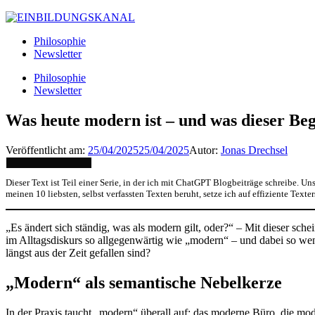
Philosophie
Newsletter
Philosophie
Newsletter
Was heute modern ist – und was dieser Be
Veröffentlicht am:
25/04/2025
25/04/2025
Autor:
Jonas Drechsel
Dieser Text ist Teil einer Serie, in der ich mit ChatGPT Blogbeiträge schreibe. Un
meinen 10 liebsten, selbst verfassten Texten beruht, setze ich auf effiziente Tex
„Es ändert sich ständig, was als modern gilt, oder?“ – Mit dieser sch
im Alltagsdiskurs so allgegenwärtig wie „modern“ – und dabei so wen
längst aus der Zeit gefallen sind?
„Modern“ als semantische Nebelkerze
In der Praxis taucht „modern“ überall auf: das moderne Büro, die mo