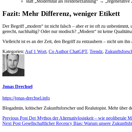
statt „Modernität als Heldenerzählung“ → „regenerative
Fazit: Mehr Differenz, weniger Etikett
Der Begriff „modern“ ist nicht falsch – aber er ist oft zu unbestimmt,
gerecht, nachhaltig? Oder nur modisch? „Modern“ ist keine Qualitäts
Vielleicht ist es an der Zeit, den Begriff zu entzaubern – nicht um 
Kategorien:
Auf 1 Wort
,
Co Author ChatGPT
,
Trendz
,
Zukunftsforsc
Jonas Drechsel
https://jonas-drechsel.info
Blogadmin, kritischer Zukunftsforscher und Realutopist. Mehr über 
Beitragsnavigation
Previous
Previous Post
Der Mythos der Alternativlosigkeit – wie neoliberale M
Next
post:
Next Post
Gesellschaftlicher Recency Bias: Warum unsere Zukunftsbilde
post: