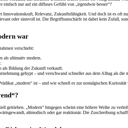
er einfach nur auf ein diffuses Gefühl von „irgendwie besser“?
Innovationskraft, Relevanz, Zukunftsfähigkeit. Und doch ist es oft nur
levant oder sinnvoll ist. Die Begriffsunschärfe ist dabei kein Zufall, 
modern war
srahmen verschiebt:
n als ultimativ modern.
.
 als Bildung der Zukunft verkauft.
rnehmung gehypt – und verschwand schneller aus dem Alltag als die me
 Prädikat „modern“ ist – und wie schnell es zur nostalgischen Kuriositä
rend“?
iell getrieben. „Modern“ hingegen scheint eine höhere Weihe zu verleihe
wärtsgewandt, altmodisch oder gar reaktionär. Die Zuschreibung schaff