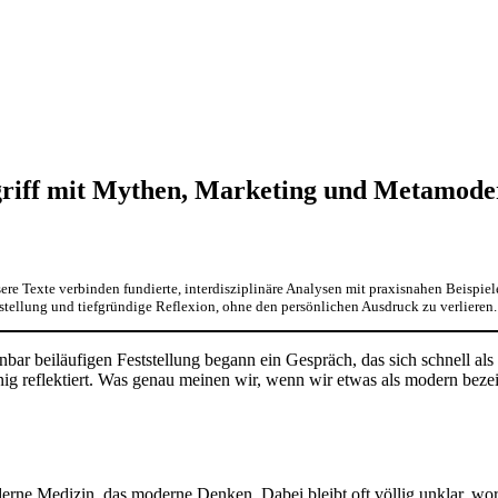
griff mit Mythen, Marketing und Metamoder
sere Texte verbinden fundierte, interdisziplinäre Analysen mit praxisnahen Beispiele
terstellung und tiefgründige Reflexion, ohne den persönlichen Ausdruck zu verlieren.
einbar beiläufigen Feststellung begann ein Gespräch, das sich schnell a
ig reflektiert. Was genau meinen wir, wenn wir etwas als modern beze
derne Medizin, das moderne Denken. Dabei bleibt oft völlig unklar, w