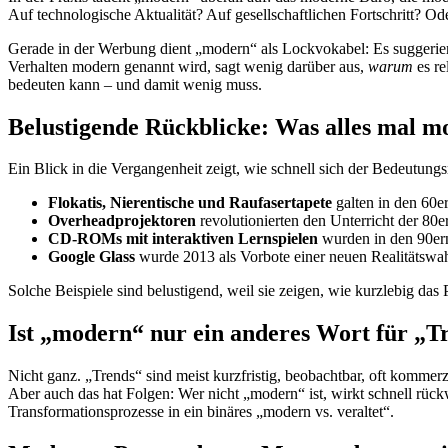
Auf technologische Aktualität? Auf gesellschaftlichen Fortschritt? Od
Gerade in der Werbung dient „modern“ als Lockvokabel: Es suggeriert 
Verhalten modern genannt wird, sagt wenig darüber aus,
warum
es re
bedeuten kann – und damit wenig muss.
Belustigende Rückblicke: Was alles mal 
Ein Blick in die Vergangenheit zeigt, wie schnell sich der Bedeutung
Flokatis, Nierentische und Raufasertapete
galten in den 60er
Overheadprojektoren
revolutionierten den Unterricht der 80er
CD-ROMs mit interaktiven Lernspielen
wurden in den 90ern
Google Glass
wurde 2013 als Vorbote einer neuen Realitätswah
Solche Beispiele sind belustigend, weil sie zeigen, wie kurzlebig das
Ist „modern“ nur ein anderes Wort für „T
Nicht ganz. „Trends“ sind meist kurzfristig, beobachtbar, oft kommerz
Aber auch das hat Folgen: Wer nicht „modern“ ist, wirkt schnell rück
Transformationsprozesse in ein binäres „modern vs. veraltet“.