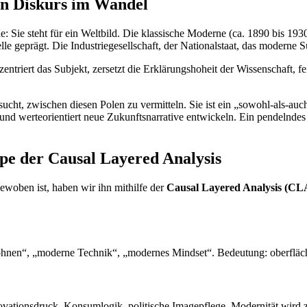
n Diskurs im Wandel
: Sie steht für ein Weltbild. Die klassische Moderne (ca. 1890 bis 1930
 geprägt. Die Industriegesellschaft, der Nationalstaat, das moderne S
ntriert das Subjekt, zersetzt die Erklärungshoheit der Wissenschaft, f
cht, zwischen diesen Polen zu vermitteln. Sie ist ein „sowohl-als-auch“
 und werteorientiert neue Zukunftsnarrative entwickeln. Ein pendelndes
upe der Causal Layered Analysis
ewoben ist, haben wir ihn mithilfe der
Causal Layered Analysis (CL
nen“, „moderne Technik“, „modernes Mindset“. Bedeutung: oberflächli
novationsdruck, Konsumlogik, politische Imagepflege. Modernität wird 