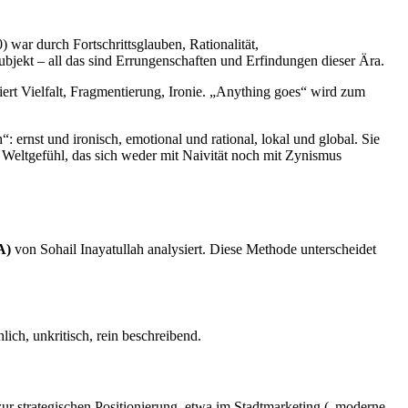
) war durch Fortschrittsglauben, Rationalität,
ubjekt – all das sind Errungenschaften und Erfindungen dieser Ära.
eiert Vielfalt, Fragmentierung, Ironie. „Anything goes“ wird zum
: ernst und ironisch, emotional und rational, lokal und global. Sie
 Weltgefühl, das sich weder mit Naivität noch mit Zynismus
A)
von Sohail Inayatullah analysiert. Diese Methode unterscheidet
ch, unkritisch, rein beschreibend.
zur strategischen Positionierung, etwa im Stadtmarketing („moderne