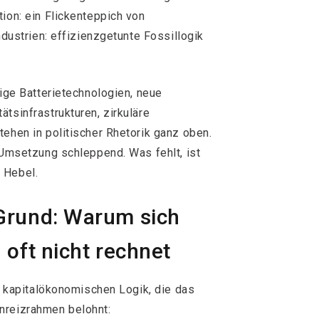
ion: ein Flickenteppich von
ndustrien: effizienzgetunte Fossillogik
bige Batterietechnologien, neue
tsinfrastrukturen, zirkuläre
tehen in politischer Rhetorik ganz oben.
e Umsetzung schleppend. Was fehlt, ist
 Hebel.
Grund: Warum sich
 oft nicht rechnet
ur kapitalökonomischen Logik, die das
nreizrahmen belohnt: