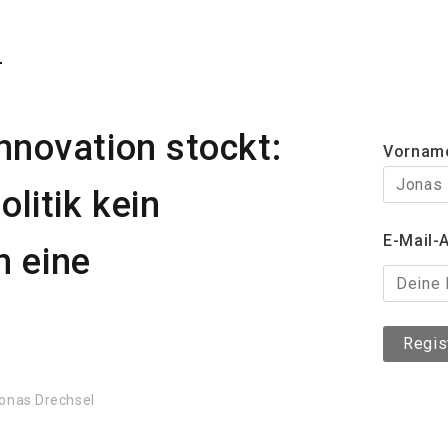
Newsl
nnovation stockt:
Vornam
litik kein
E-Mail-
n eine
onas Drechsel