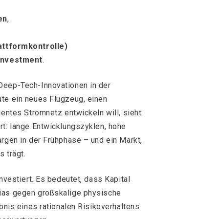
en
,
lattformkontrolle)
 Investment
.
Deep-Tech-Innovationen in der
ute ein neues Flugzeug, einen
ientes Stromnetz entwickeln will, sieht
rt: lange Entwicklungszyklen, hohe
argen in der Frühphase – und ein Markt,
 trägt.
investiert. Es bedeutet, dass Kapital
Bias gegen großskalige physische
ebnis eines rationalen Risikoverhaltens