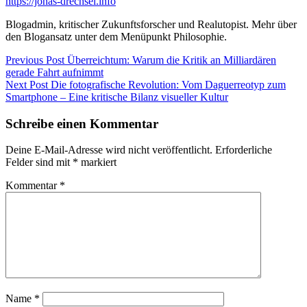
https://jonas-drechsel.info
Blogadmin, kritischer Zukunftsforscher und Realutopist. Mehr über
den Blogansatz unter dem Menüpunkt Philosophie.
Beitragsnavigation
Previous
Previous Post
Überreichtum: Warum die Kritik an Milliardären
post:
gerade Fahrt aufnimmt
Next
Next Post
Die fotografische Revolution: Vom Daguerreotyp zum
post:
Smartphone – Eine kritische Bilanz visueller Kultur
Schreibe einen Kommentar
Deine E-Mail-Adresse wird nicht veröffentlicht.
Erforderliche
Felder sind mit
*
markiert
Kommentar
*
Name
*