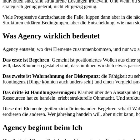
individuell sind, sind strukturelle Lösungen irrelevant. Und wenn du sch
strategisch genug gelernt, nicht ehrgeizig genug.
Viele Progressive durchschauen die Falle, kippen dann aber in die näc
Strukturen erklären Bedingungen, aber die Entscheidung, wie man sich
Was Agency wirklich bedeutet
Agency entsteht, wo drei Elemente zusammenkommen, und nur wo 
Das erste ist Begehren.
Gemeint ist positioniertes Wollen aus einer 
will, dass Räume so gestaltet sind, dass in ihnen wirklich etwas passie
Das zweite ist Wahrnehmung der Diskrepanz:
die Fähigkeit zu seh
Kontingenz (Dinge könnten auch anders sein) und einen Vergleichsma
Das dritte ist Handlungsvermögen:
Klarheit über den Ansatzpunkt p
Ressourcen hat zu handeln, erlebt strukturelle Ohnmacht. Und strukt
Diese drei Elemente greifen zirkulär ineinander. Begehren schärft 
erodieren die anderen. Wer jahrelang handeln will, aber nicht kann, 
Agency beginnt beim Ich