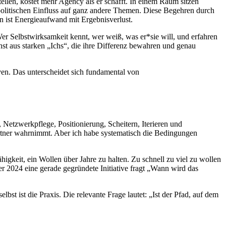
ellen, kostet mehr Agency als er schafft. In einem Raum sitzen
politischen Einfluss auf ganz andere Themen. Diese Begehren durch
n ist Energieaufwand mit Ergebnisverlust.
er Selbstwirksamkeit kennt, wer weiß, was er*sie will, und erfahren
hst aus starken „Ichs“, die ihre Differenz bewahren und genau
ven. Das unterscheidet sich fundamental von
etzwerkpflege, Positionierung, Scheitern, Iterieren und
partner wahrnimmt. Aber ich habe systematisch die Bedingungen
higkeit, ein Wollen über Jahre zu halten. Zu schnell zu viel zu wollen
er 2024 eine gerade gegründete Initiative fragt „Wann wird das
ist die Praxis. Die relevante Frage lautet: „Ist der Pfad, auf dem