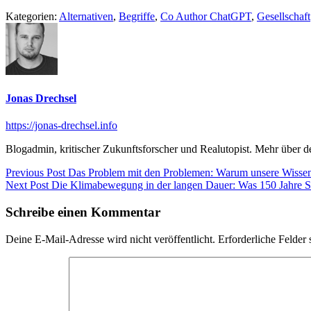
Kategorien:
Alternativen
,
Begriffe
,
Co Author ChatGPT
,
Gesellschaft
Jonas Drechsel
https://jonas-drechsel.info
Blogadmin, kritischer Zukunftsforscher und Realutopist. Mehr über 
Beitragsnavigation
Previous
Previous Post
Das Problem mit den Problemen: Warum unsere Wissens
Next
post:
Next Post
Die Klimabewegung in der langen Dauer: Was 150 Jahre Str
post:
Schreibe einen Kommentar
Deine E-Mail-Adresse wird nicht veröffentlicht.
Erforderliche Felder 