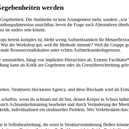
Gegebenheiten werden
 Gegebenheit. Die Stuhlreihe ist kein Arrangement mehr, sondern „wi
taltungsdimension unsichtbar, bevor die Frage nach Alternativen überh
ss sie anders sein könnte.
s bereits komplex ist, bleibt wenig Aufmerksamkeit für Metareflexio
t. War der Workshop gut, weil die Methode stimmte? Weil die Gruppe g
tionale Ressourcenallokation unter echten Aufmerksamkeitsgrenzen.
 umzustellen, hängt von impliziten Hierarchien ab. Externe Facilitator*
ung kann als Kritik am Gegebenen oder als Grenzüberschreitung geles
ehen. Strukturen blockieren Agency, und diese Blockade wird als Ermä
 schaffen, wenn du achtsam mit dir bist, deinen Körper in Schuss hältst
durch Achtsamkeitstraining bearbeitet statt durch Veränderung der Meet
tik, individualisiert ein strukturelles Problem. Wer Verkehrslärm durch
e in Selbstbearbeitung, die sonst in Strukturveränderung fließen könn