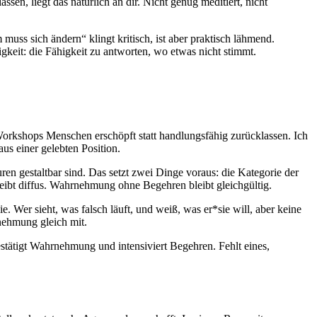
assen, liegt das natürlich an dir. Nicht genug meditiert, nicht
muss sich ändern“ klingt kritisch, ist aber praktisch lähmend.
gkeit: die Fähigkeit zu antworten, wo etwas nicht stimmt.
 Workshops Menschen erschöpft statt handlungsfähig zurücklassen. Ich
aus einer gelebten Position.
ren gestaltbar sind. Das setzt zwei Dinge voraus: die Kategorie der
ibt diffus. Wahrnehmung ohne Begehren bleibt gleichgültig.
Wer sieht, was falsch läuft, und weiß, was er*sie will, aber keine
nehmung gleich mit.
tätigt Wahrnehmung und intensiviert Begehren. Fehlt eines,