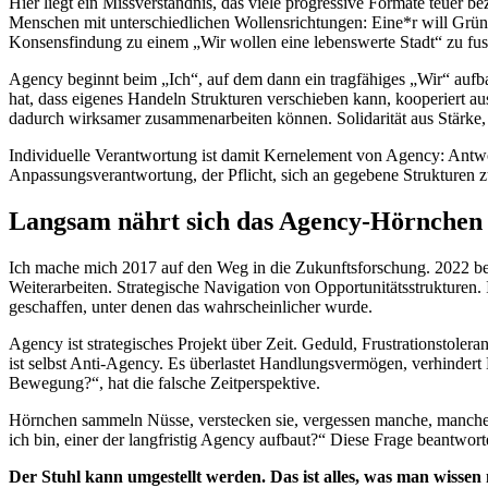
Hier liegt ein Missverständnis, das viele progressive Formate teuer 
Menschen mit unterschiedlichen Wollensrichtungen: Eine*r will Grün
Konsensfindung zu einem „Wir wollen eine lebenswerte Stadt“ zu fusi
Agency beginnt beim „Ich“, auf dem dann ein tragfähiges „Wir“ aufba
hat, dass eigenes Handeln Strukturen verschieben kann, kooperiert au
dadurch wirksamer zusammenarbeiten können. Solidarität aus Stärke,
Individuelle Verantwortung ist damit Kernelement von Agency: Antwort
Anpassungsverantwortung, der Pflicht, sich an gegebene Strukturen z
Langsam nährt sich das Agency-Hörnchen
Ich mache mich 2017 auf den Weg in die Zukunftsforschung. 2022 ber
Weiterarbeiten. Strategische Navigation von Opportunitätsstrukturen.
geschaffen, unter denen das wahrscheinlicher wurde.
Agency ist strategisches Projekt über Zeit. Geduld, Frustrationstolera
ist selbst Anti-Agency. Es überlastet Handlungsvermögen, verhindert 
Bewegung?“, hat die falsche Zeitperspektive.
Hörnchen sammeln Nüsse, verstecken sie, vergessen manche, manche w
ich bin, einer der langfristig Agency aufbaut?“ Diese Frage beantwortet
Der Stuhl kann umgestellt werden. Das ist alles, was man wisse