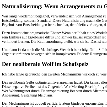
Naturalisierung: Wenn Arrangements zu 
Was lange wiederholt begegnet, verwandelt sich von Arrangement zu
Entscheidung, sondern Standard. Diese Naturalisierung macht die Ges
Ergebnis von Entscheidungen betrachtet hat, dem bleibt verborgen, da
Dazu kommt eine pragmatische Ebene: Wenn der Inhalt eines Workshop
sein Einfluss auf Ergebnisse diffus und schwer kausal zuzuordnen is
verhindert Lernen. Die Raumanordnung bleibt, wie sie ist. Das ist ra
Und dann ist da noch die Machtfrage. Wer sich berechtigt fühlt, Stühle
Organisator*innen bewegen sich in komplexeren Feldern: Raumgestalt
Der neoliberale Wolf im Schafspelz
Ich habe lange gebraucht, den zweiten Mechanismus wirklich zu verst
Das neoliberale Selbstoptimierungsversprechen lautet: Du kannst alles
Diese negative Freiheit ist das Gegenteil. Wer Meeting-Erschöpfung 
Wer Wohnungsnot durch Finanzoptimierung löst statt durch Mietpreiskri
Anpassung. Gestaltung bleibt aus.
Der Mechanismus ist doppelt perfide. Erstens bindet er enorme Energi