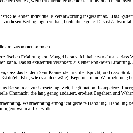
eitern solltest, weil strukturelle Probleme sich individuell nicht lösen l
hste: Sie lehnen individuelle Verantwortung insgesamt ab. „Das System 
 zu diesen Bedingungen verhält, bleibt die eigene. Das ist Antwortfähi
alle drei zusammenkommen.
spezifischen Erfahrung von Mangel heraus. Ich halte es nicht aus, dass
ren kann. Das ist existentiell verankert: aus einer konkreten Erfahrung, 
en, dass das Ist dem Sein-Könnenden nicht entspricht, und dass Struktu
ßstab (ein Bild, wie es anders wäre). Begehren ohne Wahrnehmung ble
lus Ressourcen zur Umsetzung. Zeit, Legitimation, Kompetenz, Energie. 
urelle Ohnmacht, die lang genug andauert, erodiert Begehren und Wahr
Wahrnehmung, Wahrnehmung ermöglicht gezielte Handlung, Handlung bes
hört irgendwann auf zu wollen.