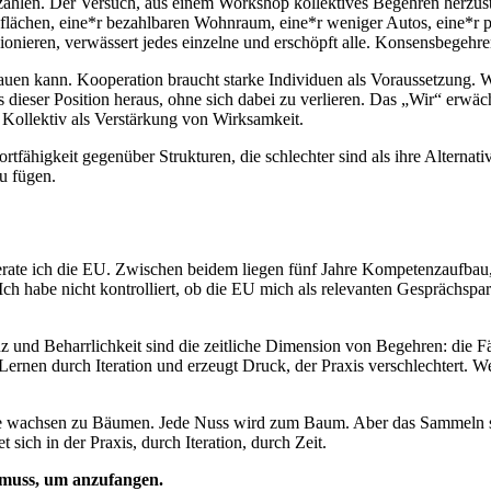
bezahlen. Der Versuch, aus einem Workshop kollektives Begehren herzust
flächen, eine*r bezahlbaren Wohnraum, eine*r weniger Autos, eine*r 
onieren, verwässert jedes einzelne und erschöpft alle. Konsensbegehre
uen kann. Kooperation braucht starke Individuen als Voraussetzung. W
s dieser Position heraus, ohne sich dabei zu verlieren. Das „Wir“ erwäc
 Kollektiv als Verstärkung von Wirksamkeit.
fähigkeit gegenüber Strukturen, die schlechter sind als ihre Alternati
u fügen.
ate ich die EU. Zwischen beidem liegen fünf Jahre Kompetenzaufbau, N
 Ich habe nicht kontrolliert, ob die EU mich als relevanten Gesprächs
nz und Beharrlichkeit sind die zeitliche Dimension von Begehren: die Fä
Lernen durch Iteration und erzeugt Druck, der Praxis verschlechtert. W
achsen zu Bäumen. Jede Nuss wird zum Baum. Aber das Sammeln selbst 
 sich in der Praxis, durch Iteration, durch Zeit.
n muss, um anzufangen.