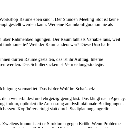
e Workshop-Räume eben sind“. Der Stunden-Meeting-Slot ist keine
aupt gestellt werden kann. Wer eine Raumkonfiguration nie als
n über Rahmenbedingungen. Der Raum fällt als Variable raus, weil
ut funktionierte? Weil der Raum anders war? Diese Unschärfe
innen dürfen Räume gestalten, das ist ihr Auftrag. Interne
en werden. Das Schulterz­ucken ist Vermeidungsstrategie.
chtigung vermarktet. Das ist der Wolf im Schafspelz.
, dich weiterbildest und ehrgeizig genug bist. Das klingt nach Agency.
ingstruktur, optimiert die Anpassung an dysfunktionale Bedingungen.
 bessere Kopfhörer erträgt statt durch Stadtplanung angreift:
te. Zweitens immunisiert er Strukturen gegen Kritik: Wenn Probleme