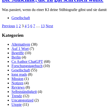
Was passiert, wenn du einer KI deine Stilbiografie gibst und sie damit
Gesellschaft
Posts
Page
Page
Page
Page
Page
Page
Page
Page
Previous
1
2
3
4
5
6
7
…
13
Next
navigation
Kategorien
Alternativen
(38)
Auf 1 Wort
(7)
Begriffe
(10)
Berlin
(4)
Co Author ChatGPT
(68)
Forschungstagebuch
(10)
Gesellschaft
(55)
long reads
(8)
Mission
(1)
Notizen
(4)
Reviews
(8)
Selbstständigkeit
(4)
Trendz
(12)
Uncategorized
(2)
Utopie
(11)