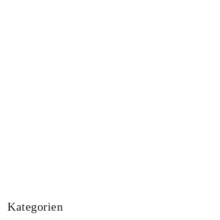
ZUKUNFTSDENKEN IN
ZEITEN VON CORONA:
6 ANSÄTZE
Kritische Reflexion aktueller Perspektiven
Begriffe
Kategorien