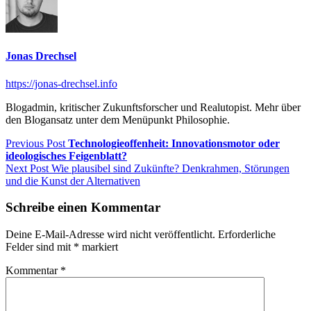
Jonas Drechsel
https://jonas-drechsel.info
Blogadmin, kritischer Zukunftsforscher und Realutopist. Mehr über
den Blogansatz unter dem Menüpunkt Philosophie.
Beitragsnavigation
Previous
Previous Post
Technologieoffenheit: Innovationsmotor oder
post:
ideologisches Feigenblatt?
Next
Next Post
Wie plausibel sind Zukünfte? Denkrahmen, Störungen
post:
und die Kunst der Alternativen
Schreibe einen Kommentar
Deine E-Mail-Adresse wird nicht veröffentlicht.
Erforderliche
Felder sind mit
*
markiert
Kommentar
*