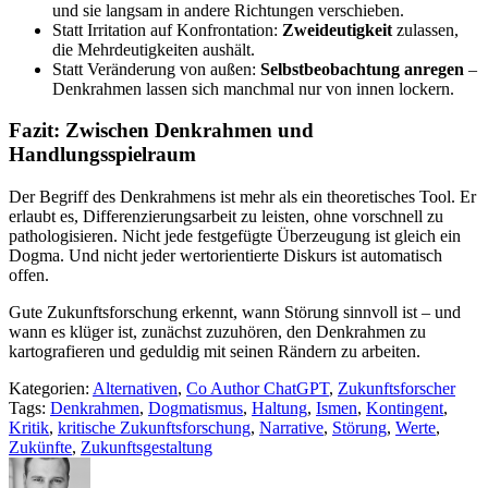
und sie langsam in andere Richtungen verschieben.
Statt Irritation auf Konfrontation:
Zweideutigkeit
zulassen,
die Mehrdeutigkeiten aushält.
Statt Veränderung von außen:
Selbstbeobachtung anregen
–
Denkrahmen lassen sich manchmal nur von innen lockern.
Fazit: Zwischen Denkrahmen und
Handlungsspielraum
Der Begriff des Denkrahmens ist mehr als ein theoretisches Tool. Er
erlaubt es, Differenzierungsarbeit zu leisten, ohne vorschnell zu
pathologisieren. Nicht jede festgefügte Überzeugung ist gleich ein
Dogma. Und nicht jeder wertorientierte Diskurs ist automatisch
offen.
Gute Zukunftsforschung erkennt, wann Störung sinnvoll ist – und
wann es klüger ist, zunächst zuzuhören, den Denkrahmen zu
kartografieren und geduldig mit seinen Rändern zu arbeiten.
Kategorien:
Alternativen
,
Co Author ChatGPT
,
Zukunftsforscher
Tags:
Denkrahmen
,
Dogmatismus
,
Haltung
,
Ismen
,
Kontingent
,
Kritik
,
kritische Zukunftsforschung
,
Narrative
,
Störung
,
Werte
,
Zukünfte
,
Zukunftsgestaltung