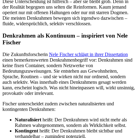
Diese Unterscheidung ist hilfreich – aber sie bleibt grob. Denn in
der Realität begegnen uns selten die Reinformen. Kaum jemand
operiert nur mit offenen Haltungen oder nur mit starren Dogmen.
Die meisten Denkrahmen bewegen sich irgendwo dazwischen –
fluide, widersprüchlich, selektiv verschlossen.
Denkrahmen als Kontinuum – inspiriert von Nele
Fischer
Die Zukunftsforscherin
Nele Fischer schlägt in ihrer Dissertation
einen bemerkenswerten Denkrahmenbegriff vor: Denkrahmen sind
keine fixen Container, sondern Netzwerke von
Bedeutungszuweisungen. Sie entstehen aus Gewohnheiten,
Sprache, Routinen – und sie wirken nicht nur ordnend, sondern
auch selektiv. Was innerhalb eines Denkrahmens gesagt werden
kann, erscheint logisch. Was nicht hineinpassen will, wirkt unsinnig,
provokativ oder irrelevant.
Fischer unterscheidet zudem zwischen naturalisierten und
kontingenten Denkrahmen:
Naturalisiert
heißt: Der Denkrahmen wird nicht mehr als
Rahmen wahrgenommen, sondern als Wirklichkeit selbst.
Kontingent
heißt: Der Denkrahmen bleibt sichtbar und
verhandelbar – zumindest potenziell.