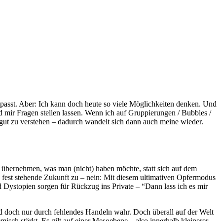
t passt. Aber: Ich kann doch heute so viele Möglichkeiten denken. Und
d mir Fragen stellen lassen. Wenn ich auf Gruppierungen / Bubbles /
z gut zu verstehen – dadurch wandelt sich dann auch meine wieder.
übernehmen, was man (nicht) haben möchte, statt sich auf dem
 fest stehende Zukunft zu – nein: Mit diesem ultimativen Opfermodus
Dystopien sorgen für Rückzug ins Private – “Dann lass ich es mir
ird doch nur durch fehlendes Handeln wahr. Doch überall auf der Welt
sch stärkt. Es gilt auf einer Mesoebene – also innerhalb kleinerer