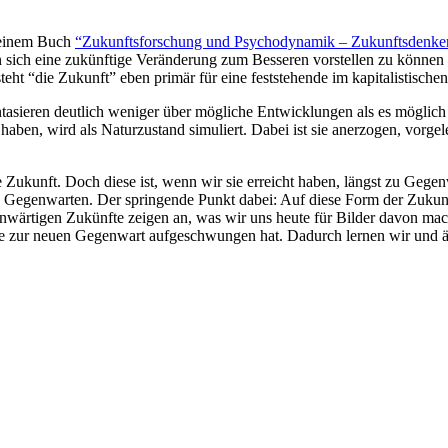
seinem Buch
“Zukunftsforschung und Psychodynamik – Zukunftsdenken
in sich eine zukünftige Veränderung zum Besseren vorstellen zu können
teht “die Zukunft” eben primär für eine feststehende im kapitalistischen
ntasieren deutlich weniger über mögliche Entwicklungen als es möglic
haben, wird als Naturzustand simuliert. Dabei ist sie anerzogen, vorge
ne Zukunft. Doch diese ist, wenn wir sie erreicht haben, längst zu G
e Gegenwarten. Der springende Punkt dabei: Auf diese Form der Zukunf
wärtigen Zukünfte zeigen an, was wir uns heute für Bilder davon mach
nfte zur neuen Gegenwart aufgeschwungen hat. Dadurch lernen wir und