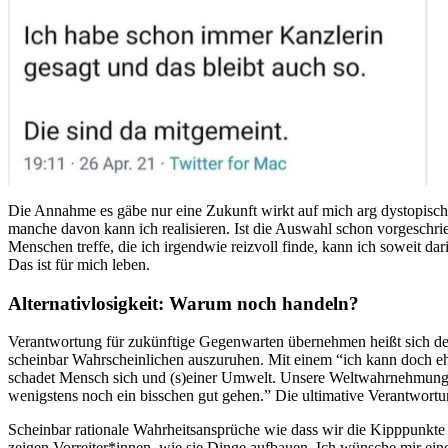
Die Annahme es gäbe nur eine Zukunft wirkt auf mich arg dystopisch-t
manche davon kann ich realisieren. Ist die Auswahl schon vorgeschrie
Menschen treffe, die ich irgendwie reizvoll finde, kann ich soweit da
Das ist für mich leben.
Alternativlosigkeit: Warum noch handeln?
Verantwortung für zukünftige Gegenwarten übernehmen heißt sich de
scheinbar Wahrscheinlichen auszuruhen. Mit einem “ich kann doch eh 
schadet Mensch sich und (s)einer Umwelt. Unsere Weltwahrnehmung im
wenigstens noch ein bisschen gut gehen.” Die ultimative Verantwort
Scheinbar rationale Wahrheitsansprüche wie dass wir die Kipppunkte e
zeigen Vorreiter*innen, wie sie Dinge aufbauen. Ich wünsche mir eine