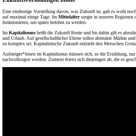
Eine eindeutige Vorstellung davon, was Zukunft ist, gab es wohl noch 
auf maximal einige Tage. Im
Mittelalter
sorgte in unseren Regionen d
funktionieren, um später belohnt zu werden.
Im
Kapitalismus
heißt die Zukunft Rente und bis dahin gilt es abzu
und Urlaub. Auf gesellschaftlicher Ebene sollen abstrakte Märkte un
zu komplex sei. Kapitalistische Zukunft entzieht den Menschen Gesta
Aufsteiger*innen im Kapitalismus müssen sich, so die Erzählung, n
nachvollzogen werden. Zumeist feiern sich diejenigen ab, die es gesch