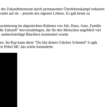
der Zukunftshorizont durch permanenten Überlebenskampf reduziert
tet auf sie – jenseits des eigenen Lebens. Es galt heute zu
ksmaximierung im abgesteckten Rahmen von Job, Haus, Auto, Familie
“die Zukunft” hervorzubringen, die für den Menschen angeblich viel
s undurchsichtige Blackbox konstruiert wurde.
ren. Im Rap kann diese “Du bist deines Glückes Schmied”-Logik
 wie Pöbel MC das schön formulierte.