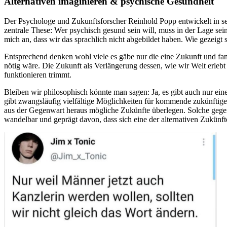
Alternativen imaginieren & psychische Gesundheit
Der Psychologe und Zukunftsforscher Reinhold Popp entwickelt in 
zentrale These: Wer psychisch gesund sein will, muss in der Lage se
mich an, dass wir das sprachlich nicht abgebildet haben. Wie gezeigt s
Entsprechend denken wohl viele es gäbe nur die eine Zukunft und fa
nötig wäre. Die Zukunft als Verlängerung dessen, wie wir Welt erlebt 
funktionieren trimmt.
Bleiben wir philosophisch könnte man sagen: Ja, es gibt auch nur ei
gibt zwangsläufig vielfältige Möglichkeiten für kommende zukünftig
aus der Gegenwart heraus mögliche Zukünfte überlegen. Solche gegen
wandelbar und geprägt davon, dass sich eine der alternativen Zukü