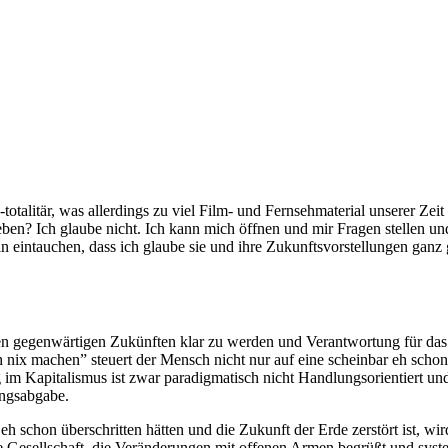
otalitär, was allerdings zu viel Film- und Fernsehmaterial unserer Zei
ben? Ich glaube nicht. Ich kann mich öffnen und mir Fragen stellen un
rin eintauchen, dass ich glaube sie und ihre Zukunftsvorstellungen gan
n gegenwärtigen Zukünften klar zu werden und Verantwortung für das 
nix machen” steuert der Mensch nicht nur auf eine scheinbar eh schon
 Kapitalismus ist zwar paradigmatisch nicht Handlungsorientiert und 
ungsabgabe.
h schon überschritten hätten und die Zukunft der Erde zerstört ist, w
 Gesellschaft, die Veränderungen mit offenen Armen begrüßt und systemi