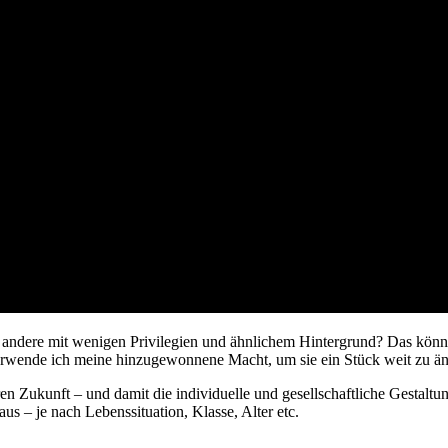
 andere mit wenigen Privilegien und ähnlichem Hintergrund? Das könnte
verwende ich meine hinzugewonnene Macht, um sie ein Stück weit zu ä
n Zukunft – und damit die individuelle und gesellschaftliche Gestaltun
us – je nach Lebenssituation, Klasse, Alter etc.