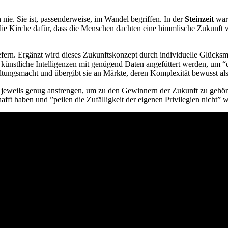
nie. Sie ist, passenderweise, im Wandel begriffen. In der
Steinzeit
war 
ie Kirche dafür, dass die Menschen dachten eine himmlische Zukunft war
liefern. Ergänzt wird dieses Zukunftskonzept durch individuelle Glüc
d künstliche Intelligenzen mit genügend Daten angefüttert werden, um 
ltungsmacht und übergibt sie an Märkte, deren Komplexität bewusst al
ur jeweils genug anstrengen, um zu den Gewinnern der Zukunft zu gehö
afft haben und ”peilen die Zufälligkeit der eigenen Privilegien nicht”